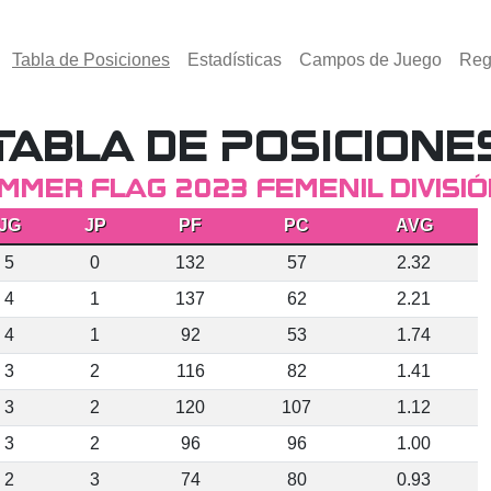
(activo)
Tabla de Posiciones
Estadísticas
Campos de Juego
Reg
Tabla de Posicione
mmer Flag 2023 Femenil Divisió
JG
JP
PF
PC
AVG
5
0
132
57
2.32
4
1
137
62
2.21
4
1
92
53
1.74
3
2
116
82
1.41
3
2
120
107
1.12
3
2
96
96
1.00
2
3
74
80
0.93