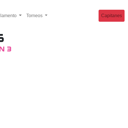
lamento
Torneos
Capitanes
s
n 3