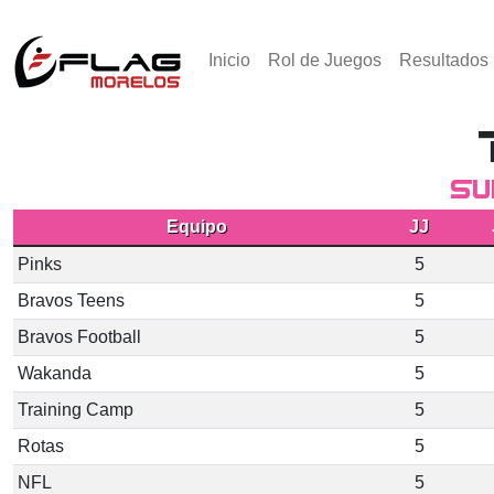
Inicio
Rol de Juegos
Resultados
Su
Equipo
JJ
Pinks
5
Bravos Teens
5
Bravos Football
5
Wakanda
5
Training Camp
5
Rotas
5
NFL
5