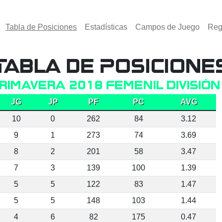
(activo)
Tabla de Posiciones
Estadísticas
Campos de Juego
Reg
Tabla de Posicione
rimavera 2018 Femenil División
JG
JP
PF
PC
AVG
10
0
262
84
3.12
9
1
273
74
3.69
8
2
201
58
3.47
7
3
139
100
1.39
5
5
122
83
1.47
5
5
148
103
1.44
4
6
82
175
0.47