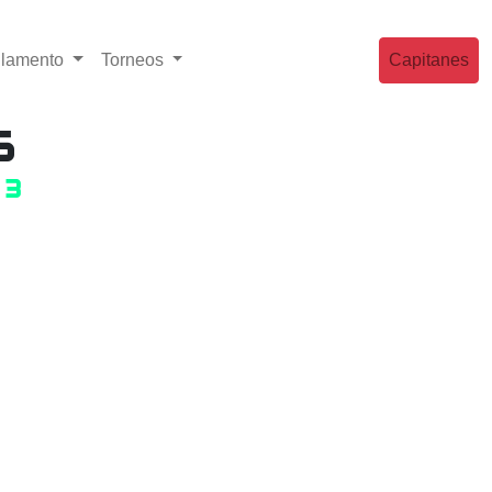
lamento
Torneos
Capitanes
s
 3