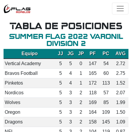
Tabla de Posiciones
Summer Flag 2022 Varonil
División 2
Equipo
JJ
JG
JP
PF
PC
AVG
Vertical Academy
5
5
0
147
54
2.72
Bravos Football
5
4
1
165
60
2.75
Pinketos
5
4
1
172
113
1.52
Nordicos
5
3
2
118
57
2.07
Wolves
5
3
2
169
85
1.99
Oregon
5
3
2
164
109
1.50
Dragons
5
3
2
158
145
1.09
NFL
5
3
2
104
119
0.87