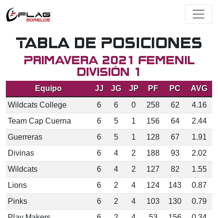
Tabla de Posiciones
Primavera 2021 Femenil
División 1
Equipo
JJ
JG
JP
PF
PC
AVG
Wildcats College
6
6
0
258
62
4.16
Team Cap Cuerna
6
5
1
156
64
2.44
Guerreras
6
5
1
128
67
1.91
Divinas
6
4
2
188
93
2.02
Wildcats
6
4
2
127
82
1.55
Lions
6
2
4
124
143
0.87
Pinks
6
2
4
103
130
0.79
Play Makers
6
2
4
53
156
0.34