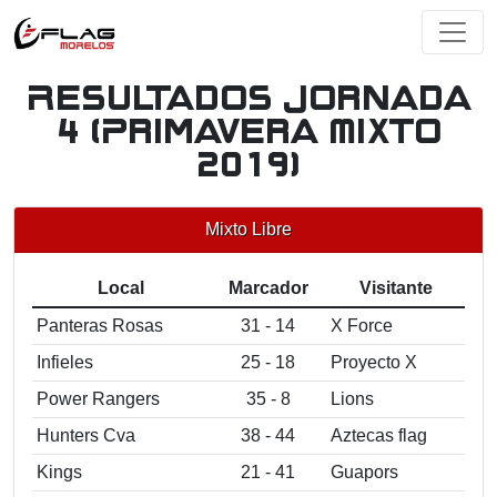
Resultados Jornada
4 (Primavera Mixto
2019)
Mixto Libre
Local
Marcador
Visitante
Panteras Rosas
31 - 14
X Force
Infieles
25 - 18
Proyecto X
Power Rangers
35 - 8
Lions
Hunters Cva
38 - 44
Aztecas flag
Kings
21 - 41
Guapors