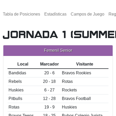
(activo)
Tabla de Posiciones
Estadísticas
Campos de Juego
Reg
 Jornada 1 (Summer
Femenil Senior
Local
Marcador
Visitante
Bandidas
20 - 6
Bravos Rookies
Rebels
20 - 18
Rotas
Huskies
6 - 27
Rockets
Pitbulls
12 - 28
Bravos Football
Rotas
19 - 9
Huskies
Bravos Teens
18 - 25
Buhos Colegio Jurista