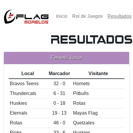
Inicio
Rol de Juegos
Resultados
Resultados
Femenil Junior
Local
Marcador
Visitante
Bravos Teens
32 - 0
Hornets
Thundercats
6 - 31
Pitbulls
Huskies
0 - 18
Rotas
Eternals
19 - 13
Mayas Flag
Rotas
46 - 0
Quetzales
Pinks
33 - 6
Huskies